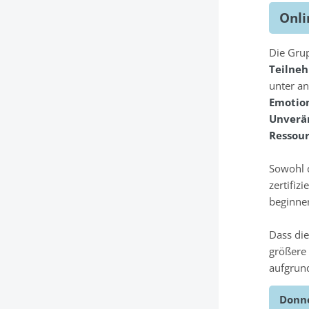
Onl
Die Gru
Teilne
unter a
Emotion
Unverän
Ressour
Sowohl 
zertifiz
beginne
Dass die
größere
aufgrund
Donne