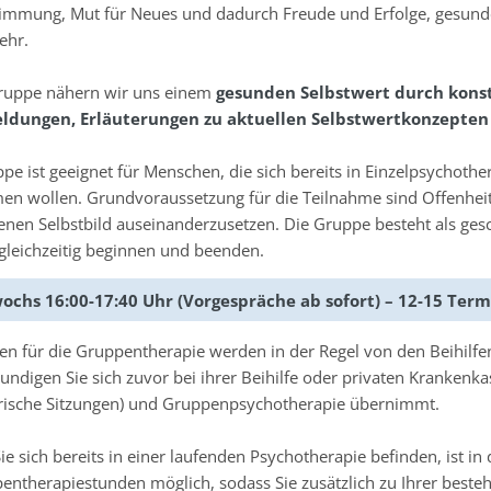
immung, Mut für Neues und dadurch Freude und Erfolge, gesunde
ehr.
Gruppe nähern wir uns einem
gesunden Selbstwert durch kons
dungen, Erläuterungen zu aktuellen Selbstwertkonzepten
pe ist geeignet für Menschen, die sich bereits in Einzelpsychot
n wollen. Grundvoraussetzung für die Teilnahme sind Offenheit f
nen Selbstbild auseinanderzusetzen. Die Gruppe besteht als ges
gleichzeitig beginnen und beenden.
ochs 16:00-17:40 Uhr (Vorgespräche ab sofort) – 12-15 Ter
ten für die Gruppentherapie werden in der Regel von den Beihi
kundigen Sie sich zuvor bei ihrer Beihilfe oder privaten Krankenk
rische Sitzungen) und Gruppenpsychotherapie übernimmt.
Sie sich bereits in einer laufenden Psychotherapie befinden, ist
entherapiestunden möglich, sodass Sie zusätzlich zu Ihrer best