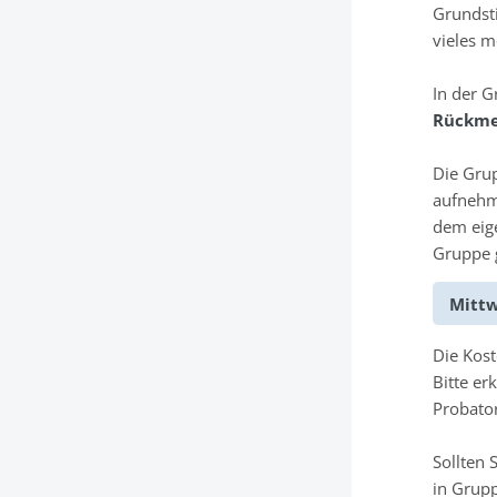
Grundst
vieles m
In der 
Rückmel
Die Grup
aufnehme
dem eige
Gruppe 
Mittw
Die Kos
Bitte er
Probato
Sollten 
in Grupp