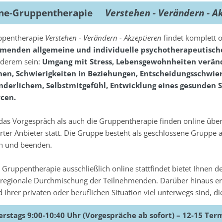
ine-Gruppentherapie
Verstehen - Verändern - A
ppentherapie
Verstehen - Verändern - Akzeptieren
findet komplett o
hmenden allgemeine und individuelle psychotherapeutisc
nderem sein:
Umgang mit Stress, Lebensgewohnheiten veränd
en, Schwierigkeiten in Beziehungen, Entscheidungsschwier
derlichem, Selbstmitgefühl, Entwicklung eines gesunden S
cen.
das Vorgespräch als auch die Gruppentherapie finden online üb
ierter Anbieter statt. Die Gruppe besteht als geschlossene Gruppe
n und beenden.
 Gruppentherapie ausschließlich online stattfindet bietet Ihnen 
 regionale Durchmischung der Teilnehmenden. Darüber hinaus er
 Ihrer privaten oder beruflichen Situation viel unterwegs sind, d
rstags 9:00-10:40 Uhr (Vorgespräche ab sofort) – 12-15 Ter