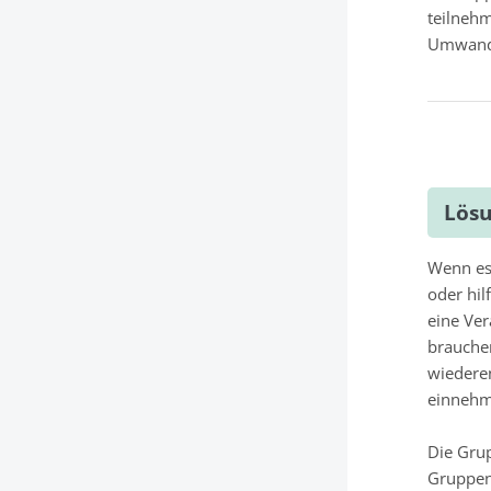
teilnehm
Umwandl
Lös
Wenn es 
oder hil
eine Ver
brauche
wiederen
einneh
Die Gru
Gruppen