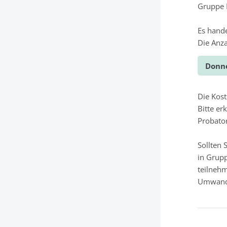
Gruppe P
Es hande
Die Anza
Donne
Die Kos
Bitte er
Probato
Sollten 
in Grupp
teilnehm
Umwandl