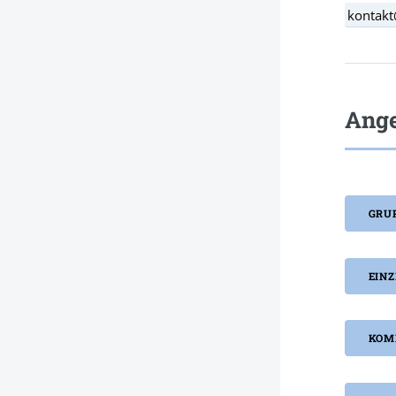
kontakt
Ang
GRU
EIN
KOM