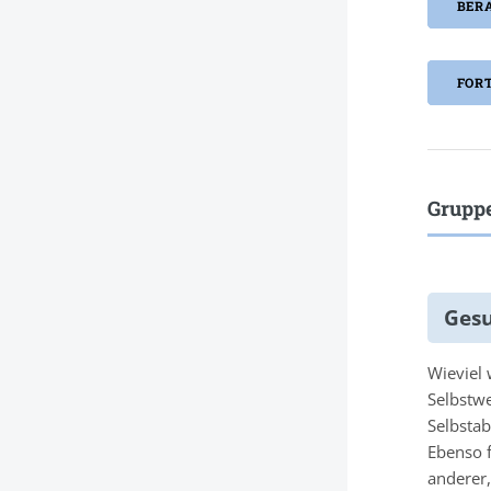
BER
FOR
Grupp
Gesu
Wieviel 
Selbstwe
Selbsta
Ebenso 
anderer,